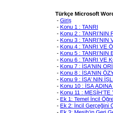
Turkish Indirme
Türkçe Microsoft Word
-
Giriş
-
Konu 1 : TANRI
-
Konu 2 : TANRI’NIN
-
Konu 3 : TANRI’NIN
-
Konu 4 : TANRI VE 
-
Konu 5 : TANRI’NIN
-
Konu 6 : TANRI VE
-
Konu 7 : İSA’NIN ORİ
-
Konu 8 : İSA’NIN ÖZ
-
Konu 9 : İSA’ NIN İŞ
-
Konu 10 : İSA ADINA
-
Konu 11 : MESİH’T
-
Ek 1: Temel İncil Öğret
-
Ek 2: İncil Gerçeğini
-
Ek 3: Mesih’in Geri Ge