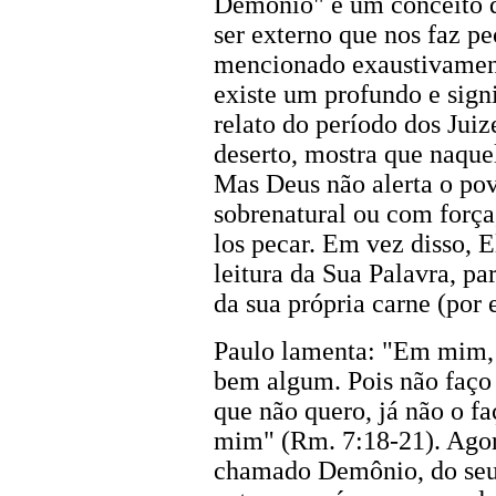
Demônio" é um conceito 
ser externo que nos faz pec
mencionado exaustivamen
existe um profundo e signi
relato do período dos Juiz
deserto, mostra que naque
Mas Deus não alerta o po
sobrenatural ou com força,
los pecar. Em vez disso, E
leitura da Sua Palavra, p
da sua própria carne (por 
Paulo lamenta: "Em mim, i
bem algum. Pois não faço 
que não quero, já não o f
mim" (Rm. 7:18-21). Agora
chamado Demônio, do seu p