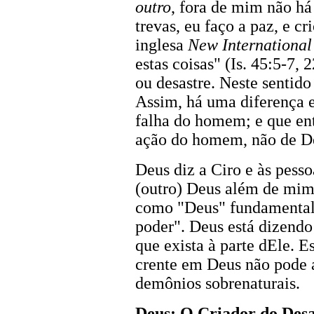
outro
, fora de mim não há 
trevas, eu faço a paz, e cr
inglesa
New International
estas coisas" (Is. 45:5-7, 
ou desastre. Neste sentido
Assim, há uma diferença 
falha do homem; e que en
ação do homem, não de De
Deus diz a Ciro e às pess
(outro) Deus além de mim"
como "Deus" fundamentalm
poder". Deus está dizendo
que exista à parte dEle. E
crente em Deus não pode a
demônios sobrenaturais.
Deus: O Criador do Desa