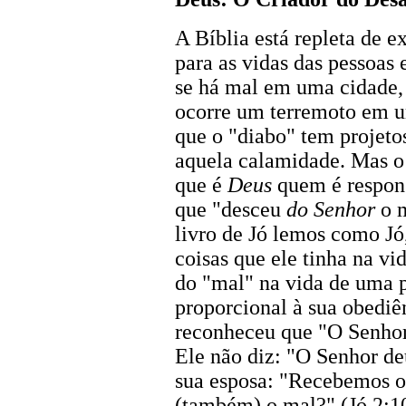
A Bíblia está repleta de 
para as vidas das pessoas
se há mal em uma cidade, 
ocorre um terremoto em u
que o "diabo" tem projeto
aquela calamidade. Mas o 
que é
Deus
quem é respons
que "desceu
do Senhor
o m
livro de Jó lemos como J
coisas que ele tinha na vi
do "mal" na vida de uma 
proporcional à sua obediê
reconheceu que "O Senhor
Ele não diz: "O Senhor de
sua esposa: "Recebemos 
(também) o mal?" (Jó 2:10