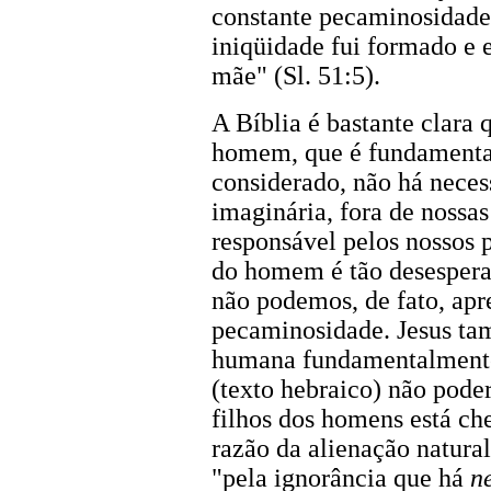
constante pecaminosidade
iniqüidade fui formado 
mãe" (Sl. 51:5).
A Bíblia é bastante clara 
homem, que é fundamental
considerado, não há neces
imaginária, fora de nossa
responsável pelos nossos p
do homem é tão desesper
não podemos, de fato, apr
pecaminosidade. Jesus ta
humana fundamentalmente
(texto hebraico) não poder
filhos dos homens está ch
razão da alienação natur
"pela ignorância que há
n