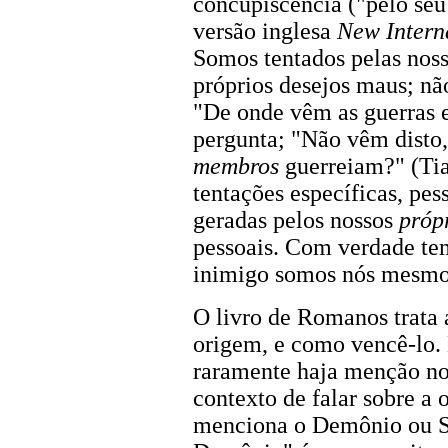
concupiscência ("pelo seu
versão inglesa
New Intern
Somos tentados pelas nos
próprios desejos maus; nã
"De onde vêm as guerras e
pergunta; "Não vêm disto,
membros
guerreiam?" (Tia
tentações específicas, pess
geradas pelos nossos
próp
pessoais. Com verdade tem
inimigo somos nós mesmo
O livro de Romanos trata
origem, e como vencê-lo. 
raramente haja menção no
contexto de falar sobre a
menciona o Demônio ou S